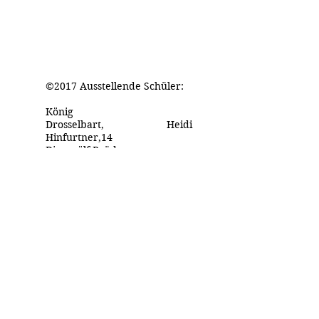
©2017 Ausstellende Schüler:
König
Drosselbart, Heidi
Hinfurtner,14
Die zwölf Brüder,
Heidi Finsterer,18
Der Geist im Glas,
Lena Leyrer,16
Die zwei
Brüder,
Elisabeth Rothkopf,14
Der gestiefelte Kater,
Lea Herrschmann, 12
Der Froschkönig,
Eva Herrschmann, 9
Die drei Schlangeblätter,
Anna Mesner, 14
Einäuglein, Zweiäuglein,